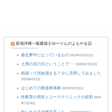
ラジオ
旅行（美女の掟20/6/8）
毎週月曜日PM8:00から放送の美女の掟。 2020年6月8日放送分で
す
産地沖縄一級建築士ゆーりんのよもやま話
最近夢中になっているもの
2025年10月21日
土用の丑の日ということで･･･
2025年7月20日
紙袋って何故溜まる？少し活用してみました
2025年4月2日
はじめての救急車体験
2025年3月31日
性教育の現状とユースクリニックの役割
2024
年7月24日
知られざる沖縄方言「も」