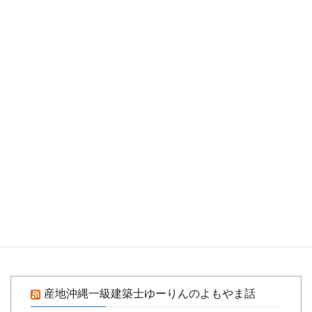
【おしゃれ＆かわいい】ベビータンスおすすめ25選｜赤
ちゃんグッズをまとめて収納
インテリアコーディネーターの受験勉強！がんばれ～
一級建築士受験を合格に導くために
塗装 マスキング テープ（マイナビおすすめナビ）
介護クッション（マイナビおすすめナビ）
コンセント芳香剤（マイナビおすすめナビ）
青ペン（マイナビおすすめナビ）
大学生向けペンケース（マイナビおすすめナビ）
介護防水シーツ（マイナビおすすめナビ）
産地沖縄一級建築士ゆーりんのよもやま話