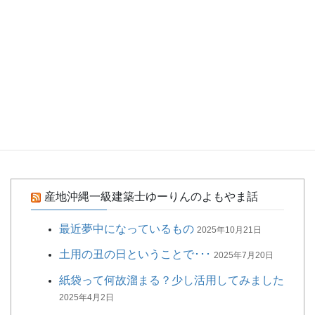
琵琶湖二日目の晩餐会
琵琶湖初日の麗しの晩餐会
憧れのSAKURAラウンジ
銀ぶら日記
名古屋ゲートタワー、トイレのピクトサインがいいね！
懇親会まで楽しみました
産地沖縄一級建築士ゆーりんのよもやま話
最近夢中になっているもの
2025年10月21日
土用の丑の日ということで･･･
2025年7月20日
紙袋って何故溜まる？少し活用してみました
2025年4月2日