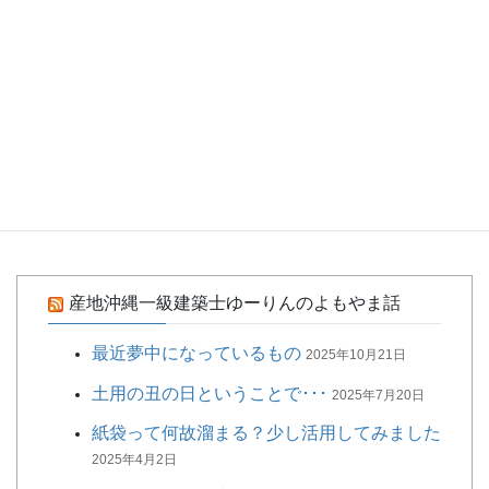
真実を知って目醒める
コメダのモーニング（朝活レポ）
根こそぎ･･･ってこういうこと
娘っちの新作～巣ごもりの日々
希少なワインを当てました
マスクありがとう
産地沖縄一級建築士ゆーりんのよもやま話
最近夢中になっているもの
2025年10月21日
土用の丑の日ということで･･･
2025年7月20日
紙袋って何故溜まる？少し活用してみました
2025年4月2日