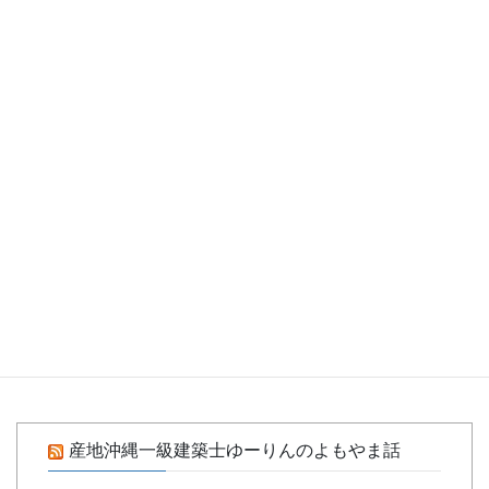
HPリニューアルしました(^▽^)/
第5回ミラクルチェンジファッションショー～開催しま
した
LifeベーシックDirectorに認定されました
国頭までえっちゃらこっちゃらダンスパーティに参加し
ました
クリスマスネイル
アイディア理論の研修に参加しました。
パプル(セキセイインコ)よ、安らかに眠れ
ハロウィンネイル
産地沖縄一級建築士ゆーりんのよもやま話